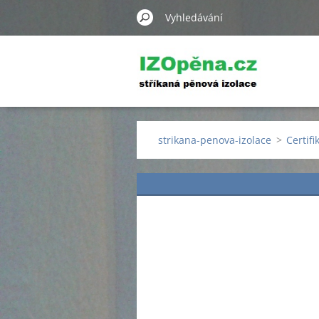
strikana-penova-izolace
>
Certifi