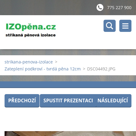
775 227 900
strikana-penova-izolace
>
Zateplení podkroví - tvrdá pěna 12cm
>
DSC04492.JPG
PŘEDCHOZÍ
SPUSTIT PREZENTACI
NÁSLEDUJÍCÍ