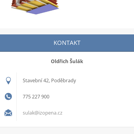
KONTAKT
Oldřich Šulák
Stavební 42, Poděbrady
775 227 900
sulak@iz
opena.cz