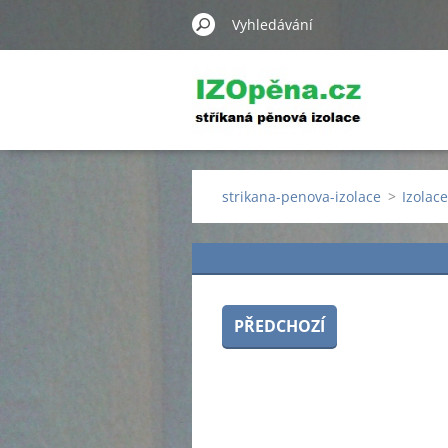
strikana-penova-izolace
>
Izolac
PŘEDCHOZÍ