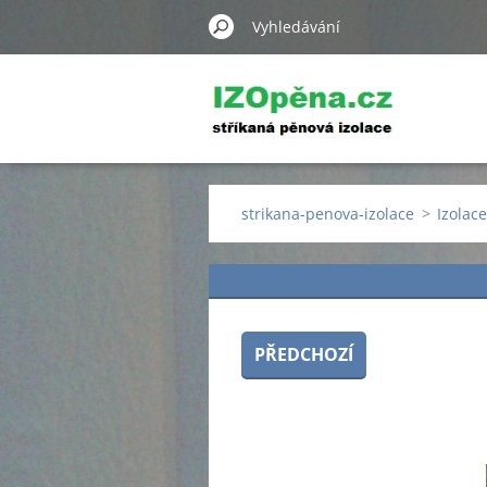
strikana-penova-izolace
>
Izolac
PŘEDCHOZÍ