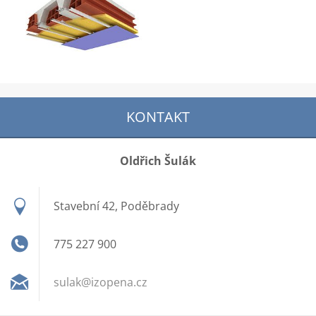
KONTAKT
Oldřich Šulák
Stavební 42, Poděbrady
775 227 900
sulak@iz
opena.cz