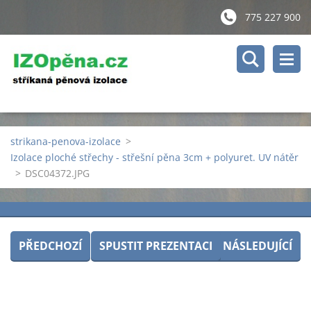
775 227 900
strikana-penova-izolace
>
Izolace ploché střechy - střešní pěna 3cm + polyuret. UV nátěr
>
DSC04372.JPG
PŘEDCHOZÍ
SPUSTIT PREZENTACI
NÁSLEDUJÍCÍ