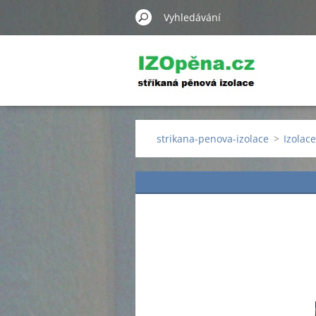
strikana-penova-izolace
>
Izolac