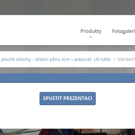
Produkty
Fotogaler
e ploché střechy - střešní pěna 3cm + polyuret. UV nátěr
>
DSC0437
SPUSTIT PREZENTACI