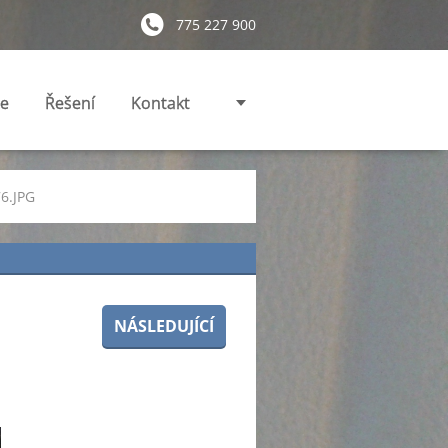
775 227 900
ie
Řešení
Kontakt
6.JPG
NÁSLEDUJÍCÍ