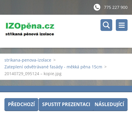
775 227 900
strikana-penova-izolace
>
Zateplení odvětrávané fasády - měkká pěna 15cm
>
20140729_095124 – kopie.jpg
PŘEDCHOZÍ
SPUSTIT PREZENTACI
NÁSLEDUJÍCÍ