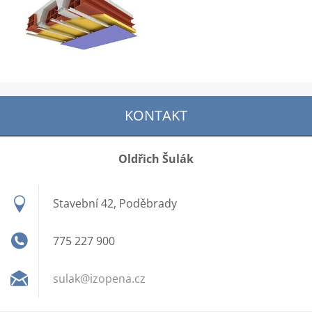
KONTAKT
Oldřich Šulák
Stavební 42, Poděbrady
775 227 900
sulak@iz
opena.cz