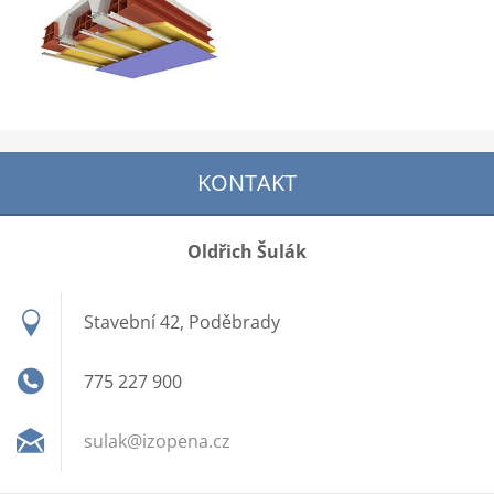
KONTAKT
Oldřich Šulák
Stavební 42, Poděbrady
775 227 900
sulak@iz
opena.cz