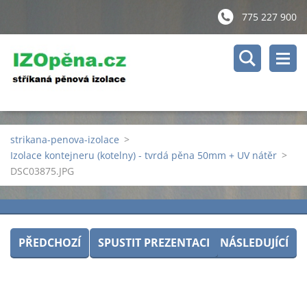
775 227 900
strikana-penova-izolace
>
Izolace kontejneru (kotelny) - tvrdá pěna 50mm + UV nátěr
>
DSC03875.JPG
PŘEDCHOZÍ
SPUSTIT PREZENTACI
NÁSLEDUJÍCÍ