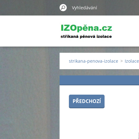
strikana-penova-izolace
>
Izolac
PŘEDCHOZÍ