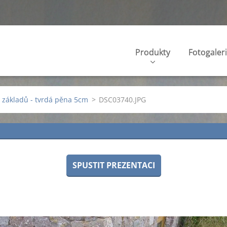
Produkty
Fotogaler
e základů - tvrdá pěna 5cm
>
DSC03740.JPG
SPUSTIT PREZENTACI