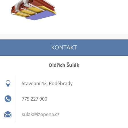
KONTAKT
Oldřich Šulák
Stavební 42, Poděbrady
775 227 900
sulak@iz
opena.cz