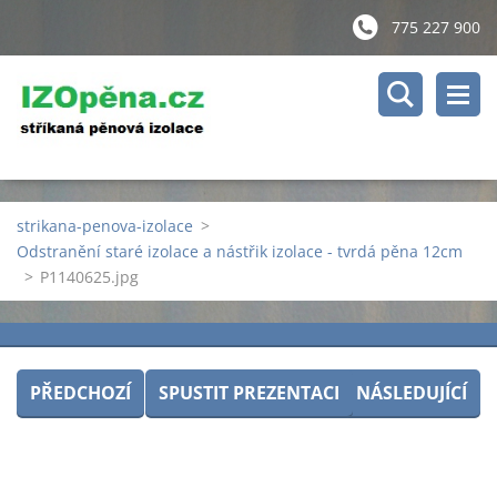
775 227 900
strikana-penova-izolace
>
Odstranění staré izolace a nástřik izolace - tvrdá pěna 12cm
>
P1140625.jpg
PŘEDCHOZÍ
SPUSTIT PREZENTACI
NÁSLEDUJÍCÍ