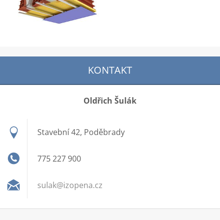
KONTAKT
Oldřich Šulák
Stavební 42, Poděbrady
775 227 900
sulak@iz
opena.cz