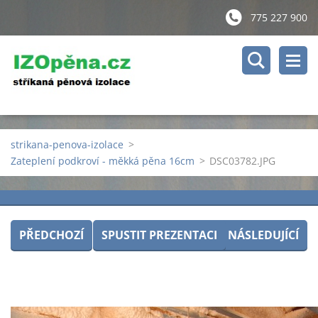
775 227 900
strikana-penova-izolace
>
Zateplení podkroví - měkká pěna 16cm
>
DSC03782.JPG
PŘEDCHOZÍ
SPUSTIT PREZENTACI
NÁSLEDUJÍCÍ