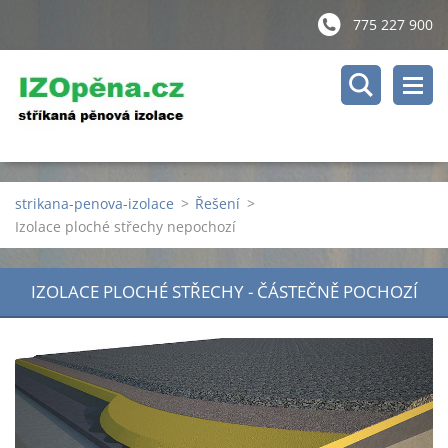
775 227 900
strikana-penova-izolace
>
Řešení
>
Izolace ploché střechy nepochozí
IZOLACE PLOCHÉ STŘECHY - ČÁSTEČNĚ POCHOZÍ