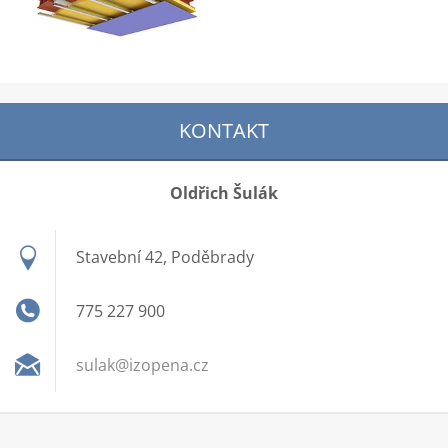
KONTAKT
Oldřich Šulák
Stavební 42, Poděbrady
775 227 900
sulak@iz
opena.cz