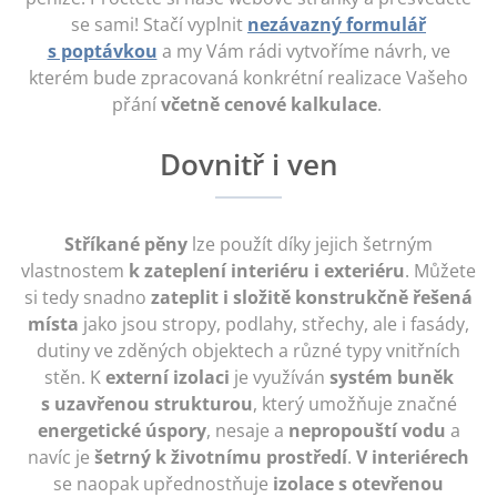
se sami! Stačí vyplnit
nezávazný formulář
s poptávkou
a my Vám rádi vytvoříme návrh, ve
kterém bude zpracovaná konkrétní realizace Vašeho
přání
včetně cenové kalkulace
.
Dovnitř i ven
Stříkané pěny
lze použít díky jejich šetrným
vlastnostem
k zateplení interiéru i exteriéru
. Můžete
si tedy snadno
zateplit i složitě konstrukčně řešená
místa
jako jsou stropy, podlahy, střechy, ale i fasády,
dutiny ve zděných objektech a různé typy vnitřních
stěn. K
externí izolaci
je využíván
systém buněk
s uzavřenou strukturou
, který umožňuje značné
energetické úspory
, nesaje a
nepropouští vodu
a
navíc je
šetrný k životnímu prostředí
.
V interiérech
se naopak upřednostňuje
izolace s otevřenou