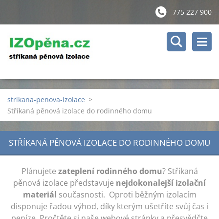
775 227 900
strikana-penova-izolace
>
Stříkaná pěnová izolace do rodinného domu
STŘÍKANÁ PĚNOVÁ IZOLACE DO RODINNÉHO DOMU
Plánujete
zateplení rodinného domu
? Stříkaná
pěnová izolace představuje
nejdokonalejší izolační
materiál
současnosti. Oproti běžným izolacím
disponuje řadou výhod, díky kterým ušetříte svůj čas i
peníze. Pročtěte si naše webové stránky a přesvědčte