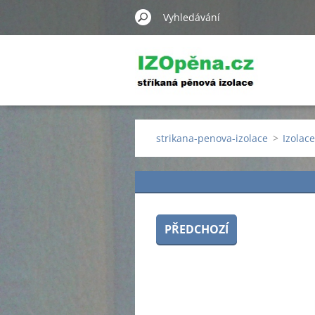
strikana-penova-izolace
>
Izolac
PŘEDCHOZÍ