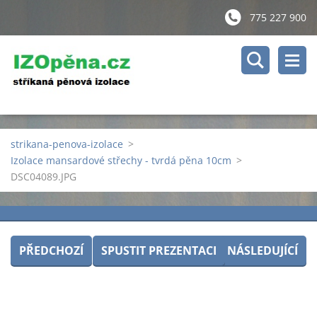
775 227 900
strikana-penova-izolace
>
Izolace mansardové střechy - tvrdá pěna 10cm
>
DSC04089.JPG
PŘEDCHOZÍ
SPUSTIT PREZENTACI
NÁSLEDUJÍCÍ