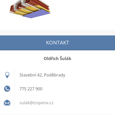
KONTAKT
Oldřich Šulák
Stavební 42, Poděbrady
775 227 900
sulak@iz
opena.cz