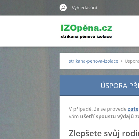
strikana-penova-izolace
>
Úspora
ÚSPORA PŘI
V případě, že se provede
zate
vám
ušetří spoustu výdajů z
Zlepšete svůj rod