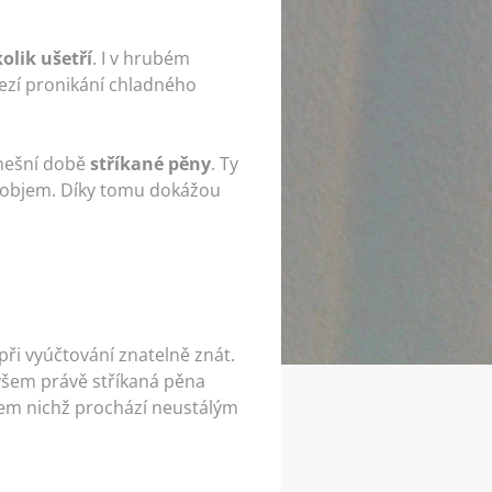
kolik ušetří
. I v hrubém
zí pronikání chladného
dnešní době
stříkané pěny
. Ty
ůj objem. Díky tomu dokážou
e při vyúčtování znatelně znát.
všem právě stříkaná pěna
během nichž prochází neustálým