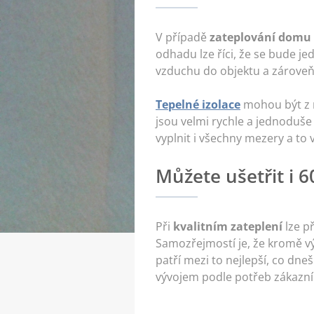
V případě
zateplování domu
odhadu lze říci, že se bude j
vzduchu do objektu a zároveň 
Tepelné izolace
mohou být z 
jsou velmi rychle a jednoduše
vyplnit i všechny mezery a to 
Můžete ušetřit i
Při
kvalitním zateplení
lze př
Samozřejmostí je, že kromě vý
patří mezi to nejlepší, co dneš
vývojem podle potřeb zákazník