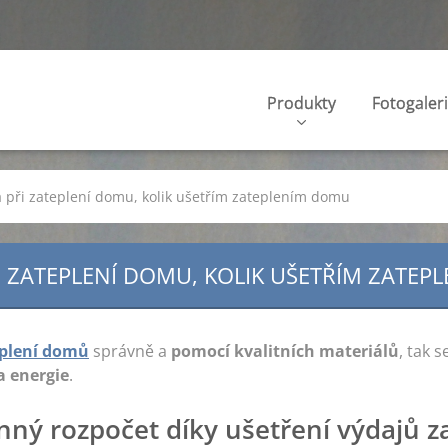
Produkty
Fotogaler
 při zateplení domu, kolik ušetřím zateplením domu
 ZATEPLENÍ DOMU, KOLIK UŠETŘÍM ZATE
plení domů
správně a
pomocí kvalitních materiálů
, tak 
a energie
.
inný rozpočet díky ušetření výdajů z