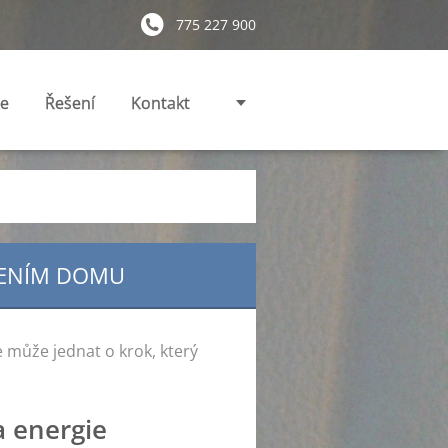
775 227 900
ie
Řešení
Kontakt
PLENÍM DOMU
se může jednat o krok, který
a energie