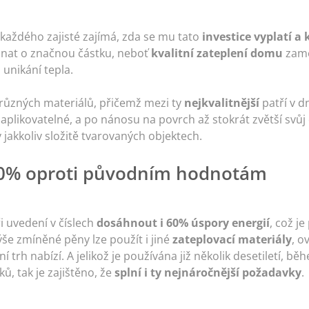
každého zajisté zajímá, zda se mu tato
investice vyplatí a 
ednat o značnou částku, neboť
kvalitní zateplení domu
zame
unikání tepla.
různých materiálů, přičemž mezi ty
nejkvalitnější
patří v 
 aplikovatelné, a po nánosu na povrch až stokrát zvětší sv
v jakkoliv složitě tvarovaných objektech.
 60% oproti původním hodnotám
i uvedení v číslech
dosáhnout i 60% úspory energií
, což j
še zmíněné pěny lze použít i jiné
zateplovací materiály
, o
ní trh nabízí. A jelikož je používána již několik desetiletí, 
ů, tak je zajištěno, že
splní i ty nejnáročnější požadavky
.