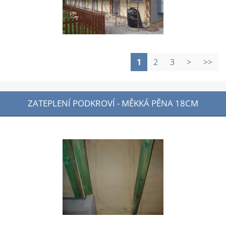
1
2
3
>
>>
ZATEPLENÍ PODKROVÍ - MĚKKÁ PĚNA 18CM