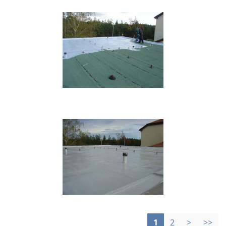
1
2
>
>>