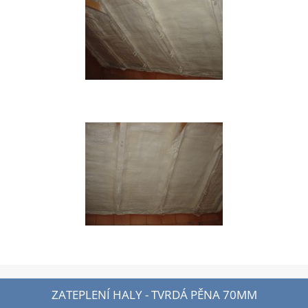
ZATEPLENÍ HALY - TVRDÁ PĚNA 70MM