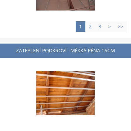
1
2
3
>
>>
ZATEPLENÍ PODKROVÍ - MĚKKÁ PĚNA 16CM