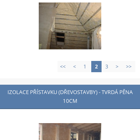
<<
<
1
2
3
>
>>
IZOLACE PŘÍSTAVKU (DŘEVOSTAVBY) - TVRDÁ PĚNA
10CM