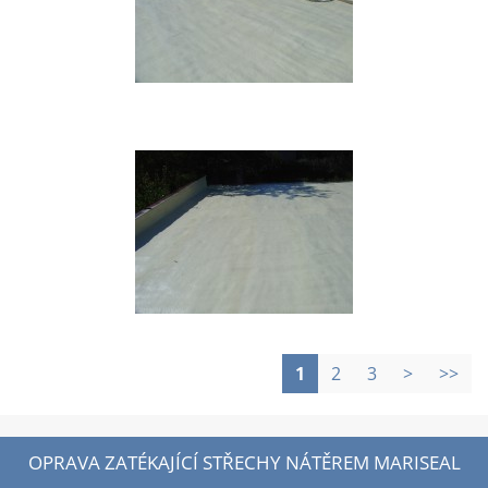
1
2
3
>
>>
OPRAVA ZATÉKAJÍCÍ STŘECHY NÁTĚREM MARISEAL