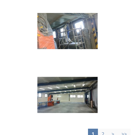
1
2
>
>>