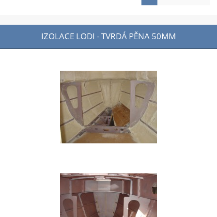
IZOLACE LODI - TVRDÁ PĚNA 50MM