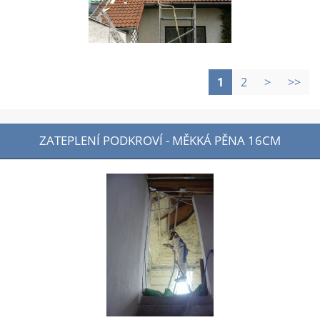
1
2
>
>>
ZATEPLENÍ PODKROVÍ - MĚKKÁ PĚNA 16CM