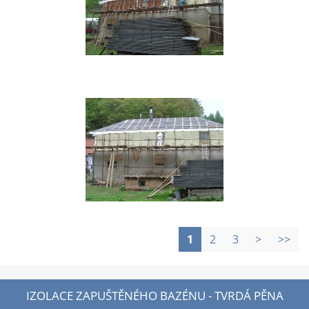
1
2
3
>
>>
IZOLACE ZAPUŠTĚNÉHO BAZÉNU - TVRDÁ PĚNA