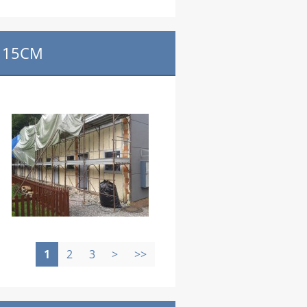
A 15CM
1
2
3
>
>>