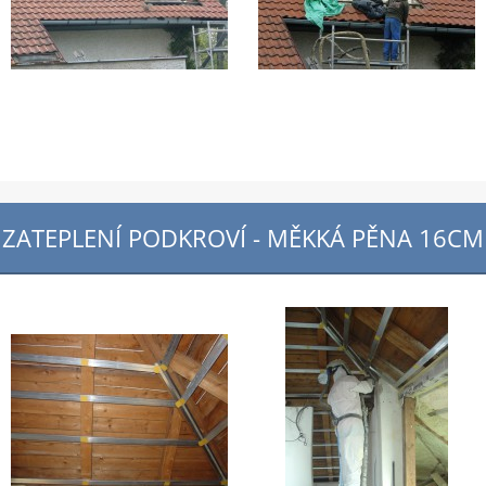
ZATEPLENÍ PODKROVÍ - MĚKKÁ PĚNA 16CM