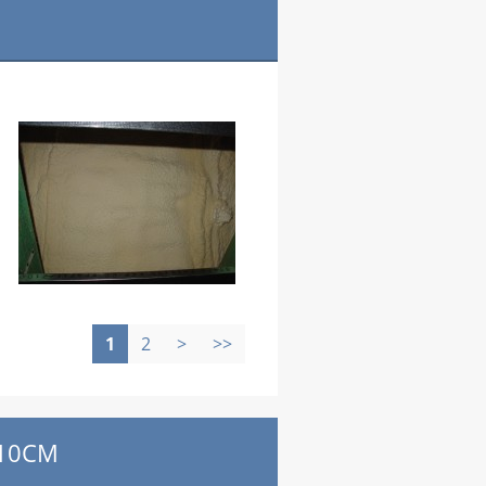
1
2
>
>>
 10CM