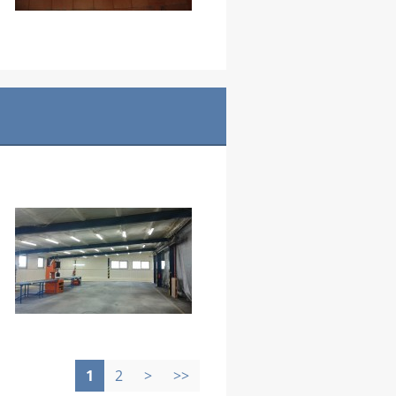
1
2
>
>>