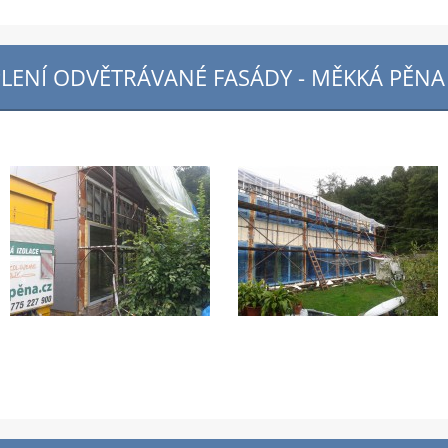
LENÍ ODVĚTRÁVANÉ FASÁDY - MĚKKÁ PĚN