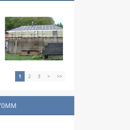
1
2
3
>
>>
 70MM