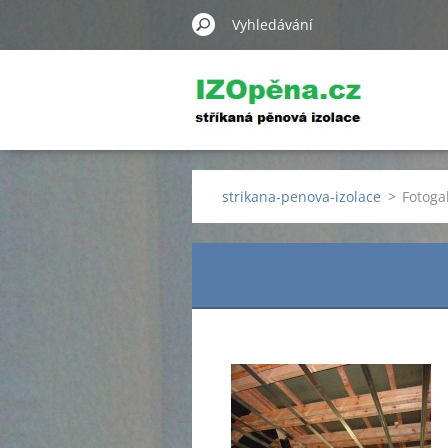
strikana-penova-izolace
>
Fotoga