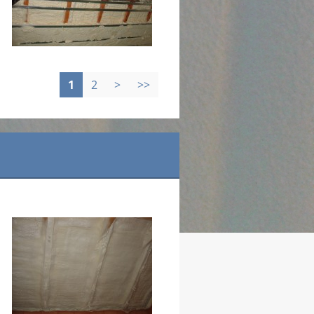
1
2
>
>>