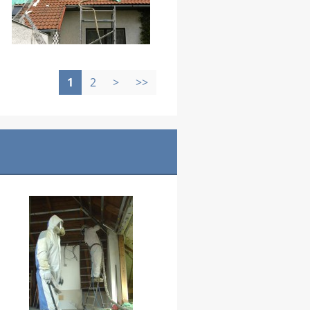
1
2
>
>>