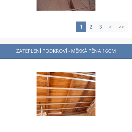
1
2
3
>
>>
ZATEPLENÍ PODKROVÍ - MĚKKÁ PĚNA 16CM