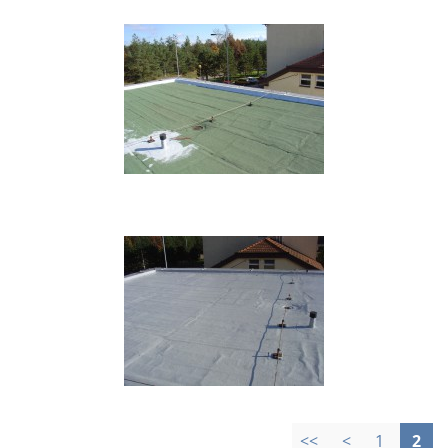
<<
<
1
2