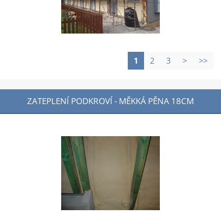
1
2
3
>
>>
ZATEPLENÍ PODKROVÍ - MĚKKÁ PĚNA 18CM