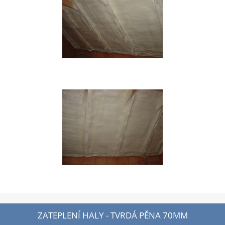
ZATEPLENÍ HALY - TVRDÁ PĚNA 70MM