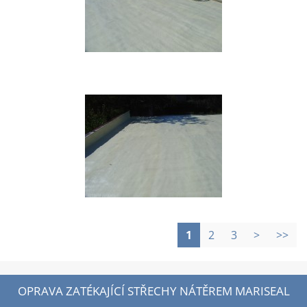
1
2
3
>
>>
OPRAVA ZATÉKAJÍCÍ STŘECHY NÁTĚREM MARISEAL