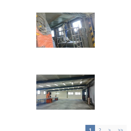
1
2
>
>>