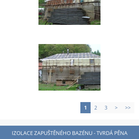
1
2
3
>
>>
IZOLACE ZAPUŠTĚNÉHO BAZÉNU - TVRDÁ PĚNA