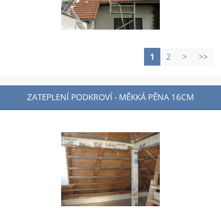
1
2
>
>>
ZATEPLENÍ PODKROVÍ - MĚKKÁ PĚNA 16CM