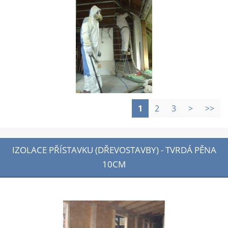
1
2
3
>
>>
IZOLACE PŘÍSTAVKU (DŘEVOSTAVBY) - TVRDÁ PĚNA
10CM