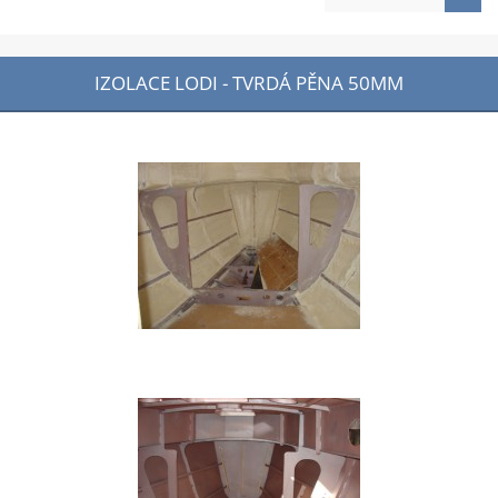
IZOLACE LODI - TVRDÁ PĚNA 50MM