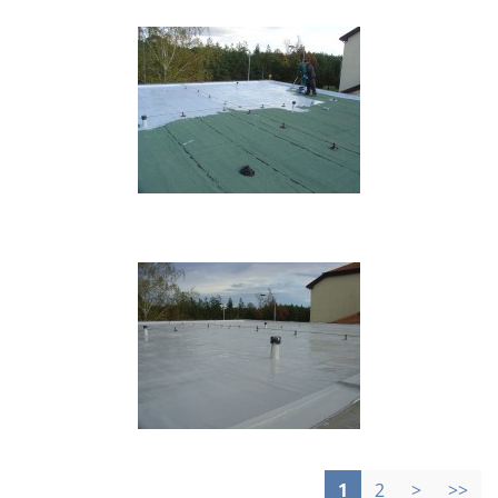
1
2
>
>>