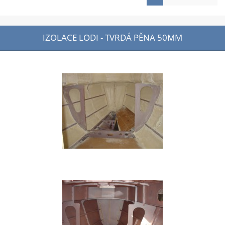
IZOLACE LODI - TVRDÁ PĚNA 50MM