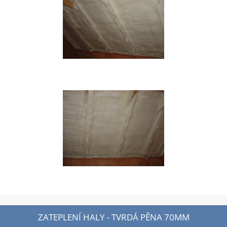
ZATEPLENÍ HALY - TVRDÁ PĚNA 70MM