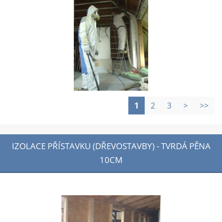
1
2
3
>
>>
IZOLACE PŘÍSTAVKU (DŘEVOSTAVBY) - TVRDÁ PĚNA
10CM