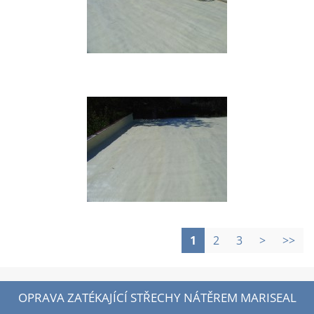
1
2
3
>
>>
OPRAVA ZATÉKAJÍCÍ STŘECHY NÁTĚREM MARISEAL