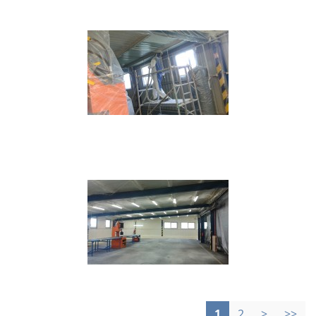
1
2
>
>>