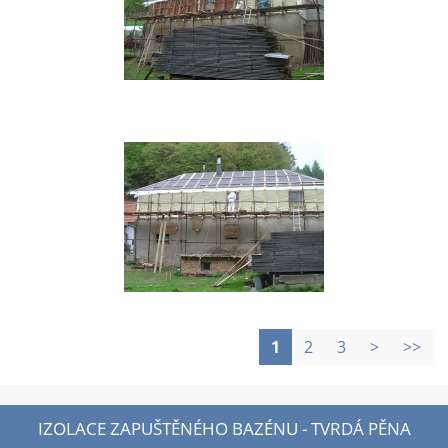
1
2
3
>
>>
IZOLACE ZAPUŠTĚNÉHO BAZÉNU - TVRDÁ PĚNA