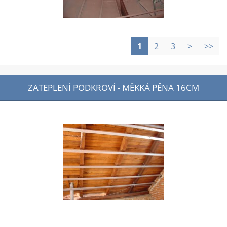
1
2
3
>
>>
ZATEPLENÍ PODKROVÍ - MĚKKÁ PĚNA 16CM