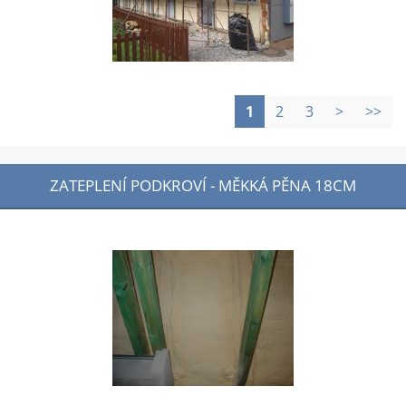
1
2
3
>
>>
ZATEPLENÍ PODKROVÍ - MĚKKÁ PĚNA 18CM