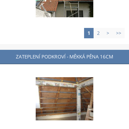
1
2
>
>>
ZATEPLENÍ PODKROVÍ - MĚKKÁ PĚNA 16CM